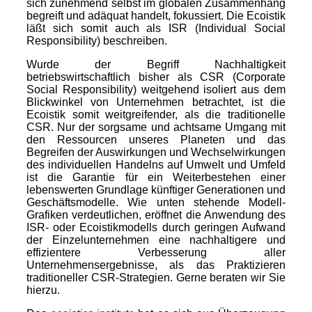
sich zunehmend selbst im globalen Zusammenhang
begreift und adäquat handelt, fokussiert.
Die Ecoistik
läßt
sich somit auch als ISR (Individual Social
Responsibility) beschreiben.
Wurde der Begriff Nachhaltigkeit
betriebswirtschaftlich bisher als CSR (Corporate
Social Responsibility) weitgehend isoliert aus dem
Blickwinkel von Unternehmen betrachtet, ist d
ie
Ecoistik
somit weitgreifender, als die traditionelle
CSR.
Nur der sorgsame und achtsame Umgang mit
den Ressourcen unseres Planeten und das
Begreifen der Auswirkungen und Wechselwirkungen
des individuellen Handelns auf Umwelt und Umfeld
ist die Garantie für ein Weiterbestehen einer
lebenswerten Grundlage künftiger Generationen und
Geschäftsmodelle. Wie unten stehende Modell-
Grafiken verdeutlichen, eröffnet die Anwendung des
ISR- oder Ecoistikmodells durch geringen Aufwand
der Einzelunternehmen eine nachhaltigere und
effizientere Verbesserung aller
Unternehmensergebnisse, als das Praktizieren
traditioneller CSR-Strategien.
Gerne beraten wir Sie
hierzu.