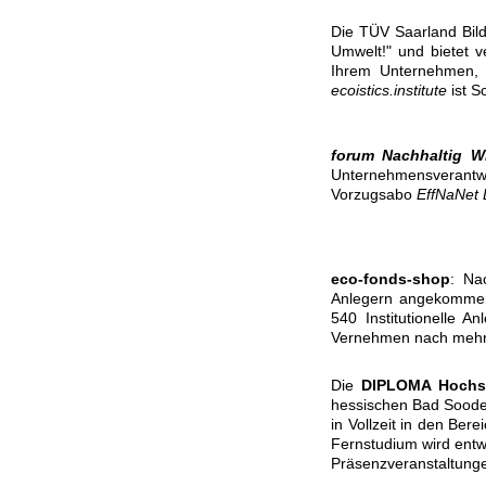
Die TÜV Saarland Bil
Umwelt!" u
nd bietet 
Ihrem Unternehmen, 
ecoistics.institute
ist S
forum Nachhaltig Wi
Unternehmensverantw
Vorzugsabo
EffNaNet 
eco-fonds-shop
: Na
Anlegern angekommen.
540 Institutionelle 
Vernehmen nach mehr a
Die
DIPLOMA Hochs
hessischen Bad Sooden
in Vollzeit in den Ber
Fernstudium wird entw
Präsenzveranstaltunge