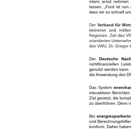
intern ernst nehmen m
lassen. „Ford ist vo
dass wir so schnell u
Der
Verband für Wirt
kleineren und mittl
Regionen. Ziel des VW
orientierten Unterneh
des VWU, Dr. Gregor 
Der
Deutsche Nach
nichtfinanziellen Le
genutzt werden kann. 
die Anwendung des D
Das System
enerchar
interaktiven Berichte
Ziel gesetzt, die kom
zu überführen. Denn n
Bei
energiesparberic
und Berechnungshilfen
konform. Daher haben 