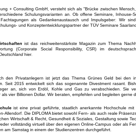
dung + Consulting GmbH, versteht sich als
"Brücke zwischen Mensch,
verschiedene Schulungsvarianten an. Ob offene Seminare, Inhouse-S
Fachtagungen als Gedankenaustausch und Impulsgeber: Wir sind 
chulungs- und Konzeptentwicklungspartner der TÜV Seminare Saarlan
rtschaften
ist das reichweitenstärkste Magazin zum Thema Nachha
ortung (Corporate Social Responsibility, CSR) im deutschsprac
Deutschland
hier.
ch den Privatanlegern ist jetzt das Thema Grünes Geld bei den inst
 Seit 2015 entwickelt sich das sogenannte Divestment rasant. Bish
Anleger an, sich von Erdöl, Kohle und Gas zu verabschieden. Sie v
ls vier Billionen Dollar. Wir beraten, empfehlen und begleiten gerne 
chule
ist eine privat geführte, staatlich anerkannte Hochschule mit
-Allendorf. Die DIPLOMA bietet sowohl Fern- als auch reale Präsenz
eichen Wirtschaft & Recht, Gesundheit & Soziales, Gestaltung sowie Te
eder vollständig virtuell über den eigenen Online-Campus oder als Fe
n am Samstag in einem der Studienzentren durchgeführt.