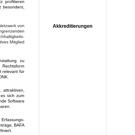
z profitieren
z besonders,
 Netzwerk von
Akkreditierungen
angrenzenden
hhaltigkeits-
tives Mitglied
stattung zu
d Rechtsform
 relevant für
 DNK.
 attraktiven,
t es sich zum
ende Software
paren.
 Erfassungs-
anträge, BAFA
iniert.