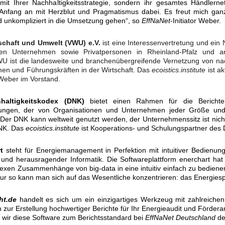
it Ihrer Nachhaltigkeitsstrategie, sondern ihr gesamtes Händlernet
n Anfang an mit Herzblut und Pragmatismus dabei. Es freut mich gan
nd unkompliziert in die Umsetzung gehen“, so
EffNaNet
-Initiator Weber.
schaft und Umwelt (VWU) e.V.
ist eine Interessenvertretung und ein
eren Unternehmen sowie Privatpersonen in Rheinland-Pfalz und 
U ist die landesweite und branchenübergreifende Vernetzung von nac
men und Führungskräften in der Wirtschaft. Das
ecoistics.institute
ist ak
Weber im Vorstand.
haltigkeitskodex (DNK)
bietet einen Rahmen für die Berichter
istungen, der von Organisationen und Unternehmen jeder Größe un
Der DNK kann weltweit genutzt werden, der Unternehmenssitz ist nicht
NK. Das
ecoistics.institute
ist Kooperations- und Schulungspartner des
t
steht für Energiemanagement in Perfektion mit intuitiver Bedienung,
n und herausragender Informatik. Die Softwareplattform enerchart ha
plexen Zusammenhänge von big-data in eine intuitiv einfach zu bedien
ur so kann man sich auf das Wesentliche konzentrieren: das Energies
ht.de
handelt es sich um ein einzigartiges Werkzeug mit zahlreichen
 zur Erstellung hochwertiger Berichte für Ihr Energieaudit und Förder
wir diese Software zum Berichtsstandard bei
EffNaNet Deutschland
def