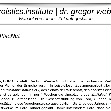
oistics.institut
e
|
dr. gregor web
Wandel verstehen - Zukunft gestalten
EffNaNet
r, FORD handelt!
Die Ford-Werke GmbH haben die Zeichen der Zeit
iver Pionier der Branche voran. In beispielloser Zusammenarbeit aller
er
sustainable natives eG
, des Senats der Wirtschaft, des
ecoistics.ins
s ist es gelungen, in nur 4 Wochen die Umsetzung des „
EffNaNet
“-
andel zu ermöglichen. Die Geschäftsführung von Ford, Gunnar H
erstützen diese Vorgehensweise ausdrücklich. Bis Ende des Jahres si
etzwerke im Ford Handel geplant. Damit unterstreicht Ford, dass sie