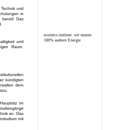
 Technik und
chulungen in
bereit! Das
d.
ecoistics.institute: wir nutzen
100% saubere Energie
ltigkeit und
higen Raum.
itutionellen
er kündigten
erwalten dem
dazu.
 Hauptsitz im
studiengänge
chnik an. Das
rnstudium mit